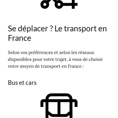
En avion
En bateau, ferry-boat
Réseaux urbains, vélo, marche à
pied et rando
Se déplacer ? Le transport en
Transports par régions en France
TER en Région : trains et cars
France
Carte du transport en France
Selon vos préférences et selon les réseaux
disponibles pour votre trajet, à vous de choisir
votre moyen de transport en France :
Bus et cars