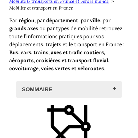
Mobilité & transports en France et vers le monde
Mobilité et transport en France
Par
région
, par
département
, par
ville
, par
grands axes
ou par types de mobilité retrouvez
toute l’informations pratiques pour vos
déplacements, trajets et le transport en France :
Bus, cars, trains, axes et trafic routiers,
aéroports, croisières et transport fluvial,
covoiturage, voies vertes et véloroutes
.
SOMMAIRE
Se déplacer ? Le transport en France
Bus et cars
Trains, TER, TGV
En véhicule motorisé, en voiture