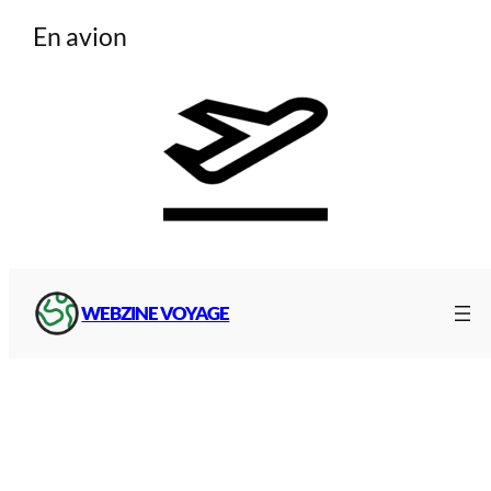
En avion
Pour trouver votre
vols aériens
, depuis la ville ou
WEBZINE VOYAGE
l’
aéroport
de votre départ ou destination,
rendez-vous sur notre page pratique pour
comparer les tarifs, les services, et trouver la
compagnie qui vous convient :