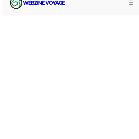
WEBZINE VOYAGE
Les gares de train en France
Liste des
principales gare de France
avec
informations pratiques : horaires d’ouverture,
plan de quartier, liaison avec d’autres transports,
services disponibles, réservation de billet et
itinéraire d’accès :