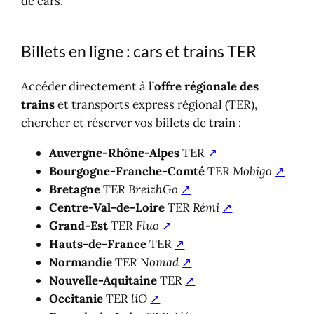
de cars.
Billets en ligne : cars et trains TER
Accéder directement à l’
offre régionale des
trains
et transports express régional (TER),
chercher et réserver vos billets de train :
Auvergne-Rhône-Alpes
TER
↗
Bourgogne-Franche-Comté
TER
Mobigo
↗
Bretagne
TER
BreizhGo
↗
Centre-Val-de-Loire
TER
Rémi
↗
Grand-Est
TER
Fluo
↗
Hauts-de-France
TER
↗
Normandie
TER
Nomad
↗
Nouvelle-Aquitaine
TER
↗
Occitanie
TER
liO
↗