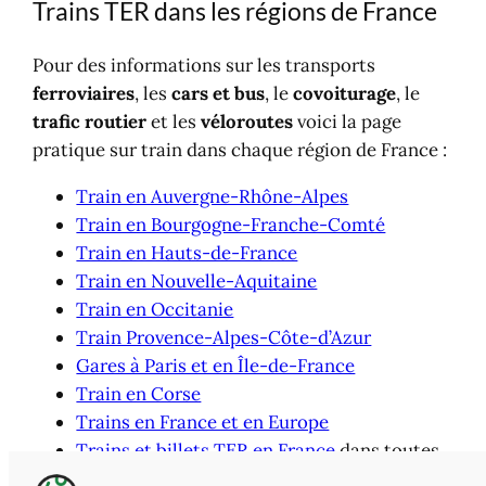
Trains TER dans les régions de France
Pour des informations sur les transports
ferroviaires
, les
cars et bus
, le
covoiturage
, le
trafic routier
et les
véloroutes
voici la page
pratique sur train dans chaque région de France :
Train en Auvergne-Rhône-Alpes
Train en Bourgogne-Franche-Comté
Train en Hauts-de-France
Train en Nouvelle-Aquitaine
Train en Occitanie
Train Provence-Alpes-Côte-d’Azur
Gares à Paris et en Île-de-France
Train en Corse
Trains en France et en Europe
Trains et billets TER en France
dans toutes
les régions