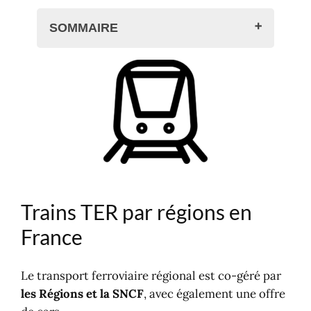
SOMMAIRE
Trains TER par régions en France
Billets en ligne : cars et trains
TER
Trains TER dans les régions de
France
Les gares de train en France
Carte du réseau ferré
Carte globale
Trains TER par régions en
Atlas du réseau ferré de France
Train en direct ?
France
Le transport ferroviaire régional est co-géré par
les Régions et la SNCF
, avec également une offre