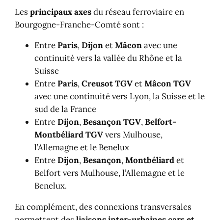
Les
principaux axes
du réseau ferroviaire en
Bourgogne-Franche-Comté sont :
Entre
Paris
,
Dijon
et
Mâcon
avec une
continuité vers la vallée du Rhône et la
Suisse
Entre
Paris
,
Creusot TGV
et
Mâcon TGV
avec une continuité vers Lyon, la Suisse et le
sud de la France
Entre
Dijon
,
Besançon TGV
,
Belfort-
Montbéliard TGV
vers Mulhouse,
l’Allemagne et le Benelux
Entre
Dijon
,
Besançon
,
Montbéliard
et
Belfort vers Mulhouse, l’Allemagne et le
Benelux.
En complément, des connexions transversales
permettent des
liaisons inter-urbaines
cars et