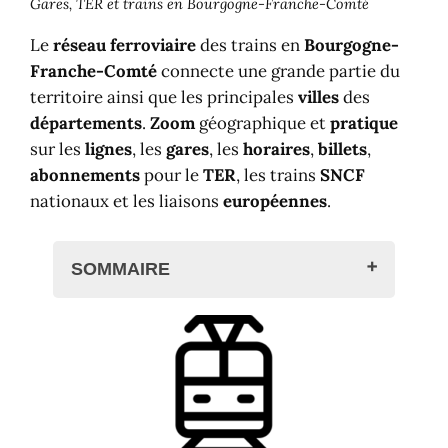
Gares, TER et trains en Bourgogne-Franche-Comté
Le
réseau ferroviaire
des trains en
Bourgogne-
Franche-Comté
connecte une grande partie du
territoire ainsi que les principales
villes
des
départements
.
Zoom
géographique et
pratique
sur les
lignes
, les
gares
, les
horaires
,
billets
,
abonnements
pour le
TER
, les trains
SNCF
nationaux et les liaisons
européennes
.
SOMMAIRE
Les trains en Bourgogne-Franche-
Comté
Lignes et horaires des trains
Carte ferroviaire de Bourgogne-
Franche-Comté