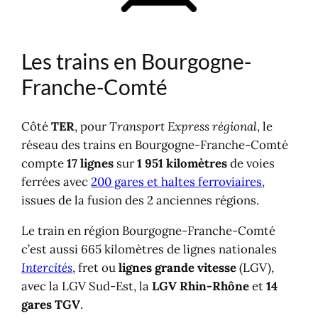
Carte du réseau
Lignes et gares en Bourgogne-
Franche-Comté
Les trains en Bourgogne-
Atlas ferroviaire régional
Prendre le train en Bourgogne-
Franche-Comté
Franche-Comté
Billets à tarif réduit
Côté
TER
, pour
Transport Express régional
, le
Cartes de réduction
réseau des trains en Bourgogne-Franche-Comté
Abonnements
compte
17 lignes
sur
1 951 kilomètres
de voies
Tourisme et trains en Bourgogne-
ferrées avec
200 gares et haltes ferroviaires
,
Franche-Comté
issues de la fusion des 2 anciennes régions.
Les sites incontournables
Les lignes touristiques
Le train en région Bourgogne-Franche-Comté
Carte touristique TER
c’est aussi 665 kilomètres de lignes nationales
Offices du tourisme de
Intercités
, fret ou
lignes grande vitesse
(LGV),
Bourgogne-Franche-Comté
avec la LGV Sud-Est, la
LGV Rhin-Rhône
et
14
gares TGV
.