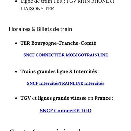
Ligne de train TER : TGV RHIN RHÔNE et
LIAISONS TER
Horaires & Billets de train
TER Bourgogne-Franche-Comté
SNCF CONNECT
TER MOBIGO
TRAINLINE
Trains grandes ligne & Intercités
:
SNCF Intercités
TRAINLINE Intercités
TGV
et
lignes grande vitesse
en
France
:
SNCF Connect
OUIGO