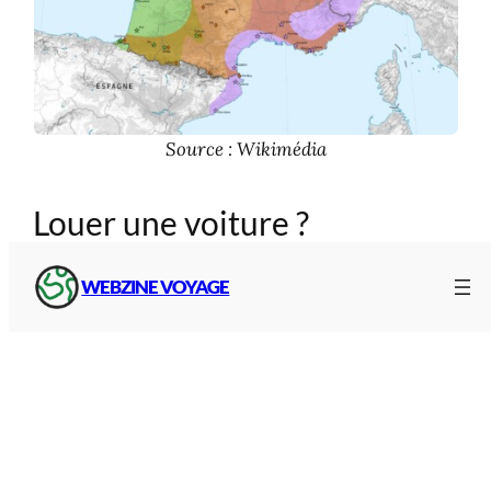
Source : Wikimédia
Louer une voiture ?
Depuis la gare ou à proximité, solution pour la
WEBZINE VOYAGE
location de véhicule
(accès direct) :
Louer un véhicule en France et dans le
monde
↗