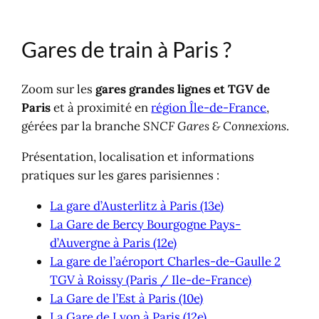
Transports en Île-France
Réservation : TGV, trains grandes ligne
Gares de train à Paris ?
et TER
Trains et gares en région
Bus grandes lignes
Zoom sur les
gares grandes lignes et TGV de
Louer une voiture
Paris
et à proximité en
région Île-de-France
,
gérées par la branche
SNCF Gares & Connexions
.
Présentation, localisation et informations
pratiques sur les gares parisiennes :
La gare d’Austerlitz à Paris (13e)
La Gare de Bercy Bourgogne Pays-
d’Auvergne à Paris (12e)
La gare de l’aéroport Charles-de-Gaulle 2
TGV à Roissy (Paris / Ile-de-France)
La Gare de l’Est à Paris (10e)
La Gare de Lyon à Paris (12e)