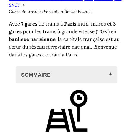
SNCF
Gares de train à Paris et en Île-de-France
Avec
7 gares
de trains à
Paris
intra-muros et
3
gares
pour les trains à grande vitesse (TGV) en
banlieue
parisienne
, la capitale française est au
cœur du réseau ferroviaire national. Bienvenue
dans les gares de train à Paris.
SOMMAIRE
Gares de train à Paris ?
Réservation de vos billets
Carte des gares à Paris et en île-
de-France
Carte des dessertes par région
Louer une voiture ?