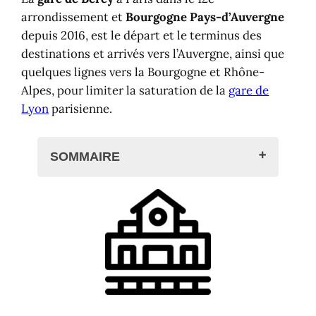
arrondissement et
Bourgogne Pays-d’Auvergne
depuis 2016, est le départ et le terminus des
destinations et arrivés vers l’Auvergne, ainsi que
quelques lignes vers la Bourgogne et Rhône-
Alpes, pour limiter la saturation de la
gare de
Lyon
parisienne.
SOMMAIRE
La Gare de Bercy à Paris ?
Informations pratiques
Plans d’accès et cartes
Plans de la gare
Localisation et itinéraires
Transports en Île-France
Réservation : TGV, trains grandes ligne