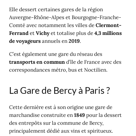
et TER
Elle dessert certaines gares de la région
Trouver un parking ?
Auvergne-Rhône-Alpes et Bourgogne-Franche-
Trouver un hôtel, un restaurant ?
Comté avec notamment les villes de
Clermont-
Autres gares à Paris
Ferrand
et
Vichy
et totalise plus de
4,3 millions
Autres gares en France
de voyageurs
annuels en
2019
.
C’est également une gare du réseau des
transports en commun
d’île de France avec des
correspondances métro, bus et Noctilien.
La Gare de Bercy à Paris ?
Cette dernière est à son origine une gare de
marchandise construite en
1849
pour la dessert
des entrepôts sur la commune de Bercy,
principalement dédié aux vins et spiritueux.