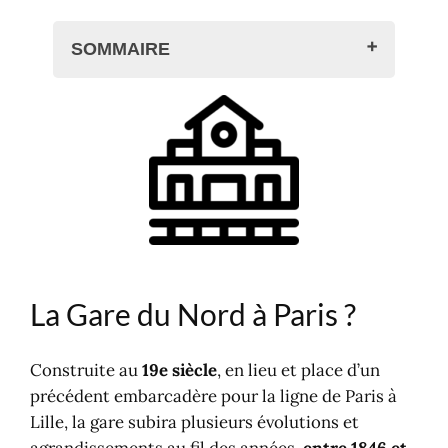
SOMMAIRE
La Gare du Nord à Paris ?
Informations pratiques
Plans d’accès et cartes
Plan du quartier Gare du Nord à
Paris
Plans de la gare
Liaisons gares et aéroports
Localisation et itinéraires
La Gare du Nord à Paris ?
Autres gares à Paris
Autres gares en France
Transports en Île-France
Construite au
19e siècle
, en lieu et place d’un
Réservation, trains grandes ligne et
précédent embarcadère pour la ligne de Paris à
TER
Lille, la gare subira plusieurs évolutions et
Trouver un hôtel, un restaurant ?