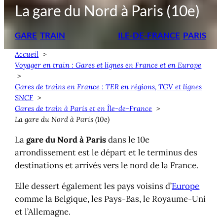
La gare du Nord à Paris (10e)
GARE
TRAIN
ILE-DE-FRANCE
PARIS
Accueil
Voyager en train : Gares et lignes en France et en Europe
Gares de trains en France : TER en régions, TGV et lignes
SNCF
Gares de train à Paris et en Île-de-France
La gare du Nord à Paris (10e)
La
gare du Nord à Paris
dans le 10e
arrondissement est le départ et le terminus des
destinations et arrivés vers le nord de la France.
Elle dessert également les pays voisins d’
Europe
comme la Belgique, les Pays-Bas, le Royaume-Uni
et l’Allemagne.