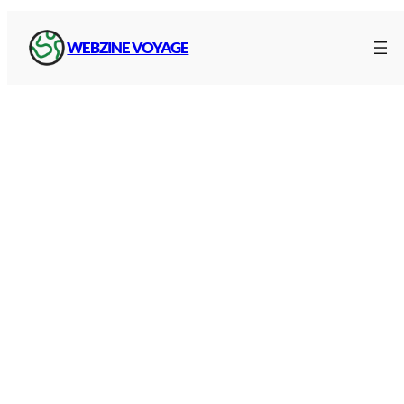
WEBZINE VOYAGE
Liaisons gares et aéroports
Carte des
gares
à proximité et des liaisons
aéroports
depuis la gare du Nord, avec les
correspondances des transports (métro, bus)
pour vous y rendre :