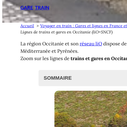
GARE
TRAIN
Accueil
Voyager en train : Gares et lignes en France e
Lignes de trains et gares en Occitanie (liO+SNCF)
La région Occitanie et son
réseau liO
dispose d
Méditerranée et Pyrénées.
Zoom sur les lignes de
trains et gares en Occita
SOMMAIRE
Lignes de trains et gares en Occita
Liste des gares liO SNCF
Carte des gares liO SNCF
Atlas ferroviaire
Réservation de billets