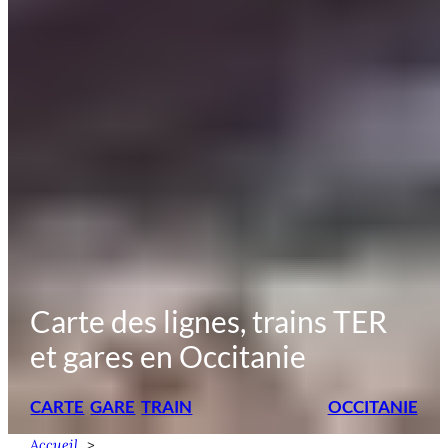
Carte des lignes, trains TER
et gares en Occitanie
CARTE
GARE
TRAIN
OCCITANIE
Accueil