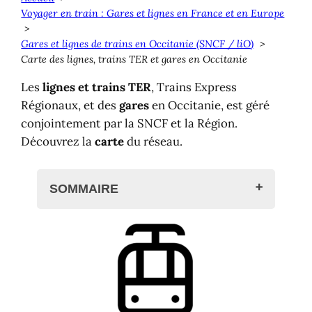
Voyager en train : Gares et lignes en France et en Europe
Gares et lignes de trains en Occitanie (SNCF / liO)
Carte des lignes, trains TER et gares en Occitanie
Les
lignes et trains TER
, Trains Express
Régionaux, et des
gares
en Occitanie, est géré
conjointement par la SNCF et la Région.
Découvrez la
carte
du réseau.
SOMMAIRE
Trains TER et gares en Occitanie
Billet TER SNCF liO
Réseau TER liO SNCF
Carte des gares liO SNCF
Transports liO en Occitanie