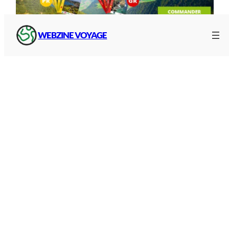
Topo-guides IGN Occitanie
WEBZINE VOYAGE
Guides et cartes des voies
vertes
Atlas, guides et cartes des voies vertes et
véloroutes à côté de chez vous, en France et en
Europe pour vos itinéraires et découvertes à vélo
:
Vous cherchez une carte papier ? Un guide pour
votre trajet ?
Accès direct aux
Guides et cartes des voies
vertes
de France et d’Europe :