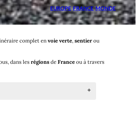
EUROPE
FRANCE
MONDE
tinéraire complet en
voie verte
,
sentier
ou
ous, dans les
régions
de
France
ou à travers