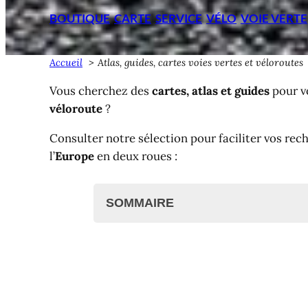
BOUTIQUE
CARTE
SERVICE
VÉLO
VOIE VERTE
Accueil
Atlas, guides, cartes voies vertes et véloroutes
Vous cherchez des
cartes, atlas et guides
pour v
véloroute
?
Consulter notre sélection pour faciliter vos rec
l’
Europe
en deux roues :
SOMMAIRE
Atlas véloroutes, cartes voies vert
Cartes Europe Bikeline
Cartes randos, carte routières
Cartes IGN