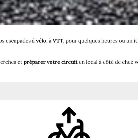
os escapades à
vélo
, à
VTT
, pour quelques heures ou un i
herches et
préparer votre circuit
en local à côté de chez v
es