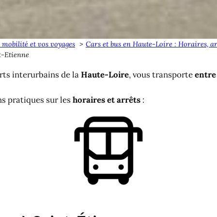
 mobilité et vos voyages
Cars et bus en Haute-Loire : Horaires, arr
t-Etienne
rts interurbains de la
Haute-Loire
, vous transporte
entre
ns pratiques sur les
horaires et arrêts
: