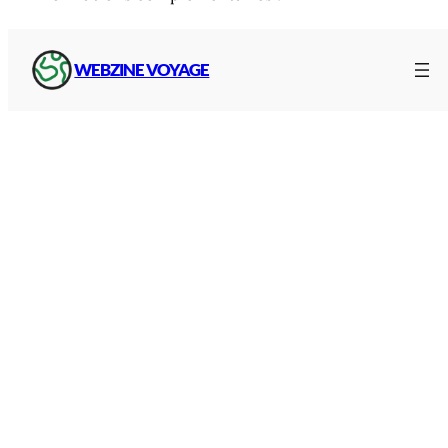
04 8000 7000
WEBZINE VOYAGE
Gares en Haute-Loire
Informations pratiques et localisation des
gares
routières et ferroviaires
du département :
Gare routière
Pôle intermodal du Puy
La gare routière du Puy-en-Velay s’inscrit dans la
création d’un pôle regroupant plusieurs modes
de transport, à proximité de la gare de train
SNCF pour faciliter la circulation et les flux
quotidiens et saisonniers de voyageurs :