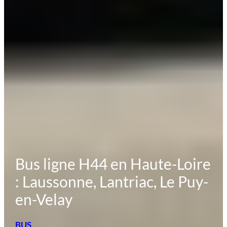
Bus ligne H44 en Haute-Loire
: Laussonne, Lantriac, Le Puy-
en-Velay
BUS