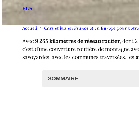
BUS
Accueil
Cars et bus en France et en Europe pour votre
Avec
9 265 kilomètres de réseau routier
, dont 
c’est d’une couverture routière de montagne ave
savoyardes, avec les communes traversées, les
a
SOMMAIRE
Cars et bus de Haute-Savoie
Bus départementaux
Lignes et horaires des bus en
Cartes du réseau des bus en 
Bus régionaux en Haute-Savoie
Bus locaux en Haute-Savoie