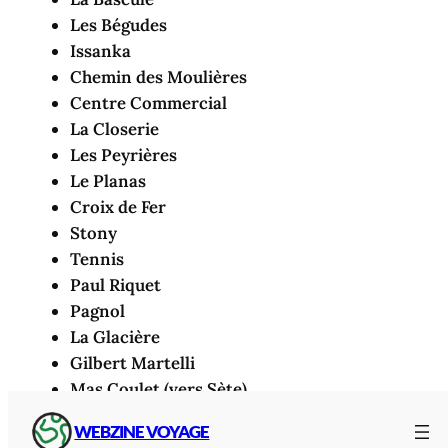
Les Bégudes
Issanka
Chemin des Moulières
Centre Commercial
La Closerie
Les Peyrières
Le Planas
Croix de Fer
Stony
Tennis
Paul Riquet
Pagnol
La Glacière
Gilbert Martelli
Mas Coulet (vers Sète)
Quai Pasteur (vers Sète)
WEBZINE VOYAGE
Rive Sud (vers Montbazin)