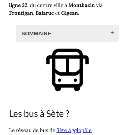
ligne 22
, du centre ville à
Montbazin
via
Frontigan
,
Balaruc
et
Gigean
.
SOMMAIRE
Les bus à Sète ?
Le bus de Sète ligne 22
Plan de la ligne 22 à Sète
Les arrêts
Horaires du bus de Sète ligne 22
Les correspondances
Bus de ville à Sète
Comment venir à Sète ?
Les bus à Sète ?
Le réseau de bus de
Sète Agglopôle