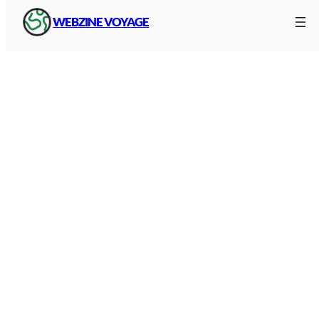
WEBZINE VOYAGE
Ski dans le Massif-Central
Stations de ski des Vosges et du Jura
Les principales stations de loisirs montagne et de
ski dans les Vosges et le Jura
en carte :