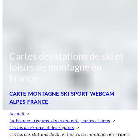
Cartes des stations de ski et
loisirs de montagne en
France
CARTE
MONTAGNE
SKI
SPORT
WEBCAM
ALPES
FRANCE
Accueil
La France : régions, départements, cartes et liens
Cartes de France et des régions
Cartes des stations de ski et loisirs de montagne en France