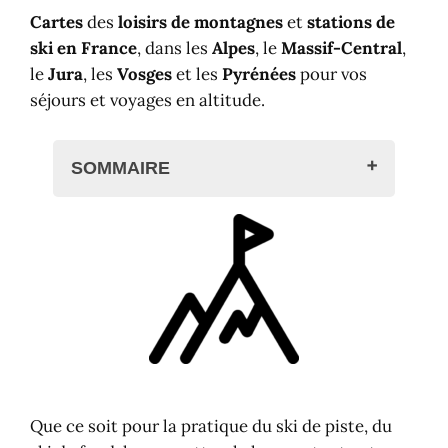
Cartes
des
loisirs de montagnes
et
stations de
ski en France
, dans les
Alpes
, le
Massif-Central
,
le
Jura
, les
Vosges
et les
Pyrénées
pour vos
séjours et voyages en altitude.
SOMMAIRE
Carte des stations par massif en
France
Carte de France des massifs
montagneux
Stations de ski dans les Alpes
Stations de ski, Pyrénées
Stations de ski du Massif-Central
Stations de ski des Vosges et du
Que ce soit pour la pratique du ski de piste, du
Jura