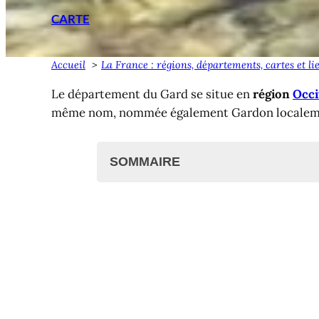
CARTE
Accueil
La France : régions, départements, cartes et li
Le département du Gard se situe en
région
Occi
même nom, nommée également Gardon localement.
SOMMAIRE
Le département du Gard
Le territoire
Transports dans le Gard
Cartographie
Où dormir dans le départeme