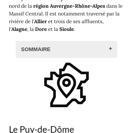
nord de la
région Auvergne-Rhône-Alpes
dans le
Massif Central. Il est notamment traversé par la
rivière de l’
Allier
et trois de ses affluents,
l’
Alagne
, la
Dore
et la
Sioule
.
SOMMAIRE
Le Puy-de-Dôme
Le territoire
Transports en Puy-de-dôme
Cartographie
Où dormir dans le département ?
Le Puy-de-Dôme