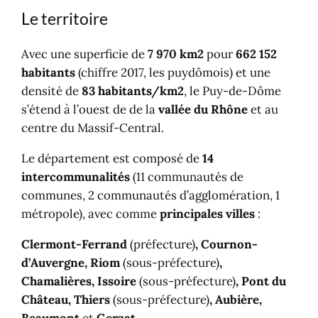
Le territoire
Avec une superficie de
7 970 km2
pour
662 152
habitants
(chiffre 2017, les puydômois) et une
densité de
83 habitants/km2
, le Puy-de-Dôme
s’étend à l’ouest de de la
vallée du Rhône
et au
centre du Massif-Central.
Le département est composé de
14
intercommunalités
(11 communautés de
communes, 2 communautés d’agglomération, 1
métropole), avec comme
principales villes
:
Clermont-Ferrand
(préfecture)
, Cournon-
d’Auvergne, Riom
(sous-préfecture)
,
Chamalières, Issoire
(sous-préfecture)
, Pont du
Château, Thiers
(sous-préfecture)
, Aubière,
Beaumont
et
Gerzat
.