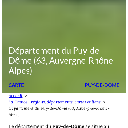
Département du Puy-de-
Dôme (63, Auvergne-Rhône-
Alpes)
CARTE
PUY-DE-DÔME
Accueil
La France : régions, départements, cartes et liens
Département du Puy-de-Dôme (63, Auvergne-Rhône-
Alpes)
Le département du
Puy-de-Dôme
se situe au