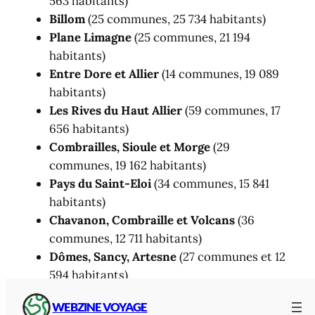
563 habitants)
Billom
(25 communes, 25 734 habitants)
Plane Limagne
(25 communes, 21 194
habitants)
Entre Dore et Allier
(14 communes, 19 089
habitants)
Les Rives du Haut Allier
(59 communes, 17
656 habitants)
Combrailles, Sioule et Morge
(29
communes, 19 162 habitants)
Pays du Saint-Eloi
(34 communes, 15 841
habitants)
Chavanon, Combraille et Volcans
(36
communes, 12 711 habitants)
Dômes, Sancy, Artesne
(27 communes et 12
594 habitants)
Massif du Sany
(20 communes, 9 646
WEBZINE VOYAGE
habitants.