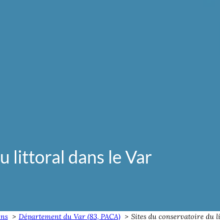
 littoral dans le Var
ens
Département du Var (83, PACA)
Sites du conservatoire du li