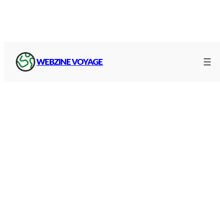
WEBZINE VOYAGE
Le
Var
, boutique des
cartes IGN
↗
Guides et topo-guides, cartes TOP 25 et