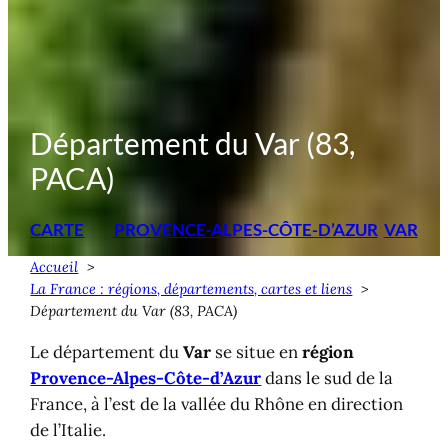
Département du Var (83,
PACA)
CARTE
PROVENCE-ALPES-CÔTE-D’AZUR
VAR
Accueil
La France : régions, départements, cartes et liens
Département du Var (83, PACA)
Le département du
Var
se situe en
région
Provence-Alpes-Côte-d’Azur
dans le sud de la
France, à l’est de la vallée du Rhône en direction
de l’Italie.