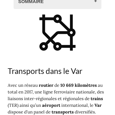
SOMMAIRE
Transports dans le Var
Bus et cars départementaux
Bus et cars régionaux
Transports à la demande (TAD)
Réseaux des villes et des champs
Trains régionaux, TER, SNCF
Transports scolaires
Axes routiers, trafic
Transports dans le Var
Covoiturage
Voies vertes, véloroutes
Cartes, sentiers de randonnée
Avec un réseau
routier
de
10 669 kilomètres
au
Aéroport, aérodrome
total en 2017, une ligne ferroviaire nationale, des
liaisons inter-régionales et régionales de
trains
(TER) ainsi qu’un
aéroport
international, le
Var
dispose d’un panel de
transports
diversifiés.