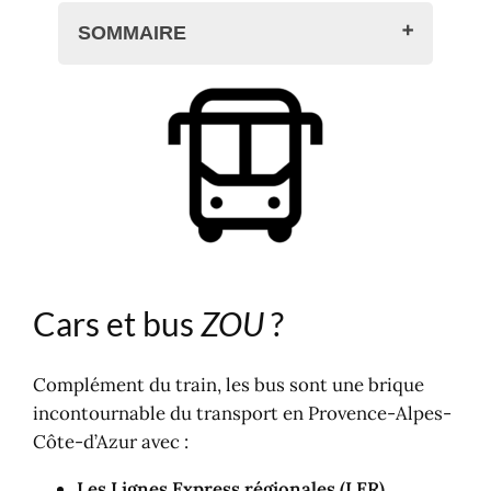
SOMMAIRE
Cars et bus ZOU ?
Lignes de cars et bus ZOU PACA
Lignes express régionales
Lignes de proximité par
département
Plan des lignes régionales ZOU
PACA
Voir aussi
Cars et bus
ZOU
?
Cartes thématiques de la Région
Activités et loisirs
Complément du train, les bus sont une brique
incontournable du transport en Provence-Alpes-
Côte-d’Azur avec :
Les Lignes Express régionales (LER)