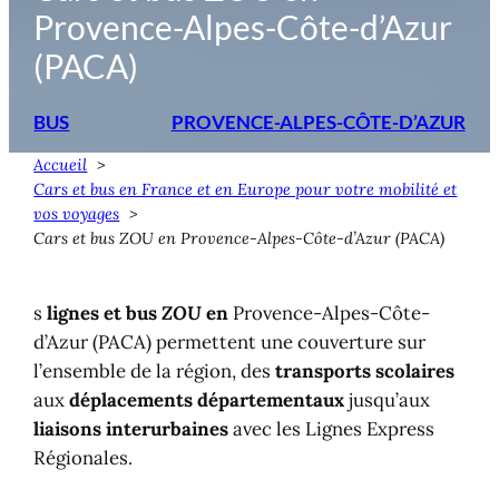
Provence-Alpes-Côte-d’Azur
(PACA)
BUS
PROVENCE-ALPES-CÔTE-D’AZUR
Accueil
Cars et bus en France et en Europe pour votre mobilité et
vos voyages
Cars et bus ZOU en Provence-Alpes-Côte-d’Azur (PACA)
s
lignes et bus
ZOU
en
Provence-Alpes-Côte-
d’Azur (PACA) permettent une couverture sur
l’ensemble de la région, des
transports scolaires
aux
déplacements départementaux
jusqu’aux
liaisons interurbaines
avec les Lignes Express
Régionales.