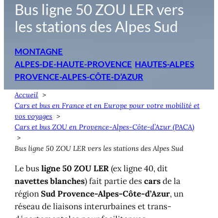
Bus ligne 50 ZOU LER vers
les stations des Alpes Sud
MONTAGNE
ALPES-DE-HAUTE-PROVENCE
HAUTES-ALPES
PROVENCE-ALPES-CÔTE-D’AZUR
Accueil
Cars et bus en France et en Europe pour votre mobilité et
vos voyages
Cars et bus ZOU en Provence-Alpes-Côte-d’Azur (PACA)
Bus ligne 50 ZOU LER vers les stations des Alpes Sud
Le bus
ligne 50 ZOU LER
(ex ligne 40, dit
navettes blanches
) fait partie des
cars
de la
région
Sud Provence-Alpes-Côte-d’Azur
, un
réseau de liaisons interurbaines et trans-