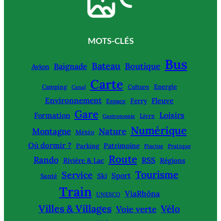
MOTS-CLÉS
Bus
Bateau
Boutique
Baignade
Avion
Carte
Energie
Camping
Culture
Canal
Environnement
Fleuve
Ferry
Espace
Gare
Loisirs
Formation
Livre
Gastronomie
Numérique
Montagne
Nature
Météo
Où dormir ?
Patrimoine
Parking
Piscine
Pratique
Route
Rando
RSS
Rivière & Lac
Régions
Tourisme
Service
Sport
Ski
Santé
Train
ViaRhôna
UNESCO
Villes & Villages
Vélo
Voie verte