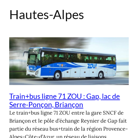
Hautes-Alpes
Aller
au
contenu
Train+bus ligne 71 ZOU : Gap, lac de
Serre-Ponçon, Briançon
Le train+bus ligne 71 ZOU entre la gare SNCF de
Briançon et le pôle d’échange Reynier de Gap fait
partie du réseau bus+train de la région Provence-
Alpes-Côte-d’Azur, un réseau de liaisons