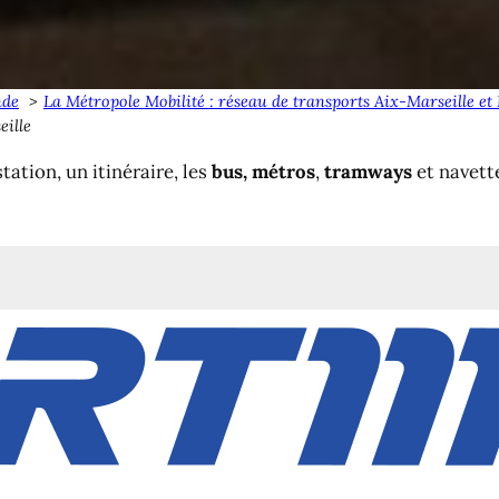
nde
La Métropole Mobilité : réseau de transports Aix-Marseille 
eille
tation, un itinéraire, les
bus,
métros
,
tramways
et navett
us, tramway funiculaire et métro