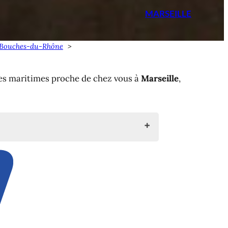
MARSEILLE
et Bouches-du-Rhône
es maritimes proche de chez vous à
Marseille
,