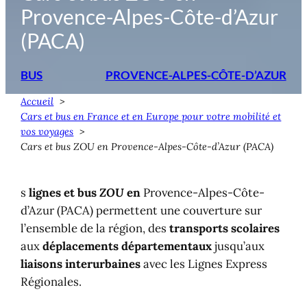
Provence-Alpes-Côte-d’Azur
(PACA)
BUS
PROVENCE-ALPES-CÔTE-D’AZUR
Accueil
Cars et bus en France et en Europe pour votre mobilité et
vos voyages
Cars et bus ZOU en Provence-Alpes-Côte-d’Azur (PACA)
s
lignes et bus
ZOU
en
Provence-Alpes-Côte-
d’Azur (PACA) permettent une couverture sur
l’ensemble de la région, des
transports scolaires
aux
déplacements départementaux
jusqu’aux
liaisons interurbaines
avec les Lignes Express
Régionales.