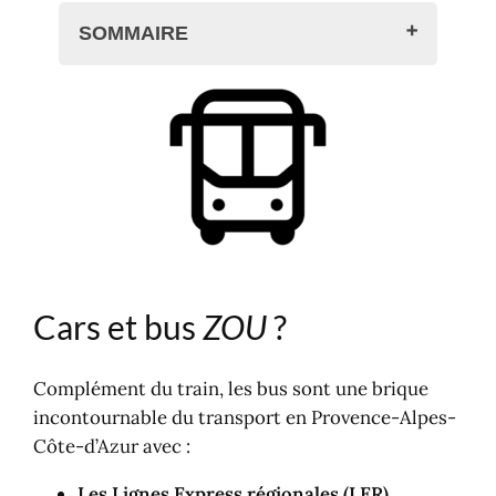
SOMMAIRE
Cars et bus ZOU ?
Lignes de cars et bus ZOU PACA
Lignes express régionales
Lignes de proximité par
département
Plan des lignes régionales ZOU
PACA
Voir aussi
Cars et bus
ZOU
?
Cartes thématiques de la Région
Activités et loisirs
Complément du train, les bus sont une brique
incontournable du transport en Provence-Alpes-
Côte-d’Azur avec :
Les Lignes Express régionales (LER)