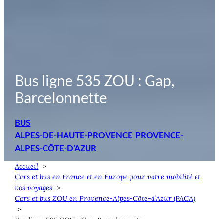
Bus ligne 535 ZOU : Gap,
Barcelonnette
BUS
ALPES-DE-HAUTE-PROVENCE
PROVENCE-
ALPES-CÔTE-D’AZUR
Accueil
Cars et bus en France et en Europe pour votre mobilité et
vos voyages
Cars et bus ZOU en Provence-Alpes-Côte-d’Azur (PACA)