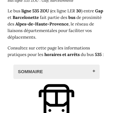
Bus ligne 535 ZOU : Gap, Barcelonnette
Le bus
ligne 535 ZOU
(ex ligne LER
30
) entre
Gap
et
Barcelonette
fait partie des
bus
de proximité
des
Alpes-de-Haute-Provence
, le réseau de
liaisons départementales pour faciliter vos
déplacements.
Consultez sur cette page les informations
pratiques pour les
horaires et arrêts
du bus
535
:
SOMMAIRE
Bus ligne 535 ZOU : De Gap à
Barcelonnette
Bus 535 : Gap <> Barcelonnette
Horaires et arrêts