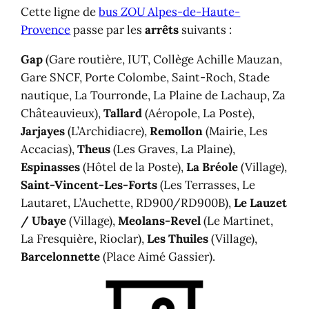
Cette ligne de
bus
ZOU
Alpes-de-Haute-
Provence
passe par les
arrêts
suivants :
Gap
(Gare routière, IUT, Collège Achille Mauzan,
Gare SNCF, Porte Colombe, Saint-Roch, Stade
nautique, La Tourronde, La Plaine de Lachaup, Za
Châteauvieux),
Tallard
(Aéropole, La Poste),
Jarjayes
(L’Archidiacre),
Remollon
(Mairie, Les
Accacias),
Theus
(Les Graves, La Plaine),
Espinasses
(Hôtel de la Poste),
La Bréole
(Village),
Saint-Vincent-Les-Forts
(Les Terrasses, Le
Lautaret, L’Auchette, RD900/RD900B),
Le Lauzet
/ Ubaye
(Village),
Meolans-Revel
(Le Martinet,
La Fresquière, Rioclar),
Les Thuiles
(Village),
Barcelonnette
(Place Aimé Gassier).