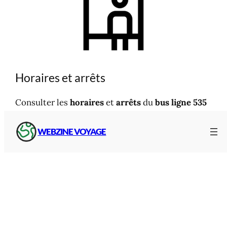
Horaires et arrêts
Consulter les
horaires
et
arrêts
du
bus ligne 535
ZOU
entre
Gap
et
Barcelonnette
:
WEBZINE VOYAGE