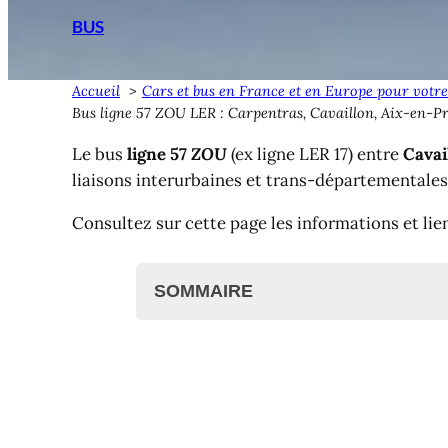
BUS
Accueil
Cars et bus en France et en Europe pour votre
Bus ligne 57 ZOU LER : Carpentras, Cavaillon, Aix-en-P
Le bus
ligne 57
ZOU
(ex ligne LER 17) entre
Cavai
liaisons interurbaines et trans-départementales
Consultez sur cette page les informations et lie
SOMMAIRE
Bus Ligne 57 ZOU ?
Bus ligne 57 ZOU : Carpentra
Horaires et arrêts
Voir aussi