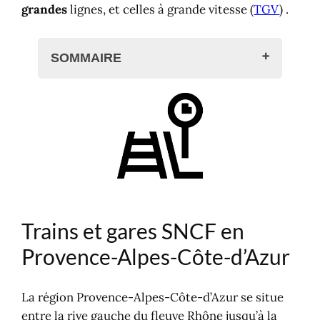
grandes
lignes, et celles à grande vitesse (
TGV
) .
SOMMAIRE
Trains et gares SNCF en Provence-
Alpes-Côte-d'Azur
Billets TER et SNCF ZOU
Carte des trains en PACA
Carte du réseau en Provence-
Alpes-Côte-d'Azur
Lignes et gares TER ZOU
Trains et gares SNCF en
Carte des lignes et gares SNCF en
Provence-Alpes-Côte-d'Azur
Provence-Alpes-Côte-d’Azur
Réservation de billet en PACA
Bus grandes lignes
La région Provence-Alpes-Côte-d’Azur se situe
Louer une voiture
entre la rive gauche du fleuve Rhône jusqu’à la