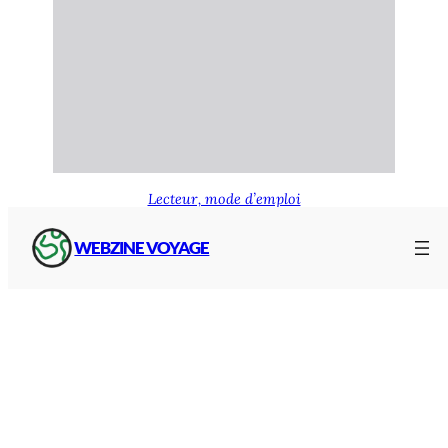
Lecteur, mode d’emploi
WEBZINE VOYAGE
Et pour compléter, voici le plan simplifié du
réseau TER ZOU
de la région :