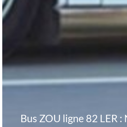
Bus ZOU ligne 82 LER : N