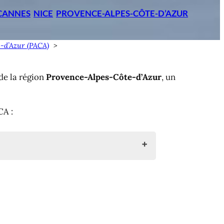
CANNES
NICE
PROVENCE-ALPES-CÔTE-D’AZUR
-d’Azur (PACA)
de la région
Provence-Alpes-Côte-d’Azur
, un
A :