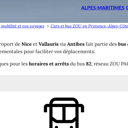
ALPES-MARITIMES
 mobilité et vos voyages
Cars et bus ZOU en Provence-Alpes-Côte
éroport de
Nice
et
Vallauris
via
Antibes
fait partie des
bus
tementales pour faciliter vos déplacements.
ques pour les
horaires et arrêts
du bus
82
, réseau
ZOU
PAC
ibes <> Vallauris
gne 82
ce