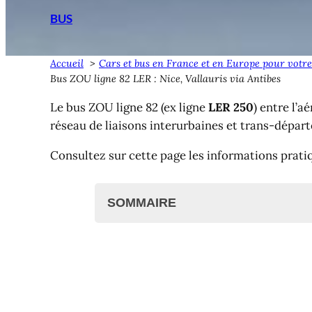
BUS
Accueil
Cars et bus en France et en Europe pour votre
Bus ZOU ligne 82 LER : Nice, Vallauris via Antibes
Le bus ZOU ligne 82 (ex ligne
LER 250
) entre l’a
réseau de liaisons interurbaines et trans-dépar
Consultez sur cette page les informations prati
SOMMAIRE
Bus ZOU ligne 82 ?
Bus ZOU ligne 82 : Nice <> Ant
Horaires et arrêts bus ZOU li
Billet d'avion et vol depuis Ni