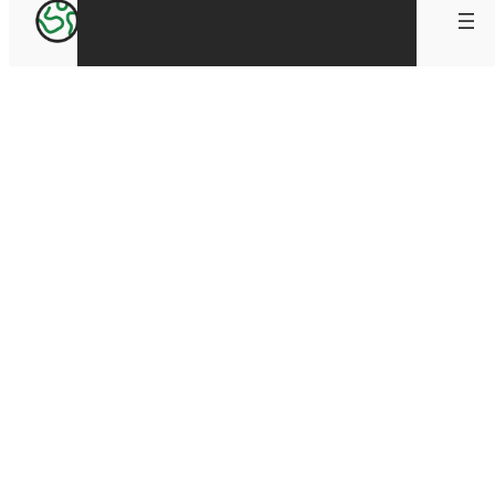
WEBZINE VOYAGE
Regardez NASA TV en direct ici pour
obtenir les dernières nouvelles de
notre exploration de l’univers et
apprendre comment nous découvrons
notre planète natale. NASA TV diffuse
une variété d’émissions éducatives et
de relations publiques préenregistrées
et programmées régulièrement 24
heures sur 24 sur ses différentes
chaînes.
Le réseau propose également un
éventail de programmes en direct, tels