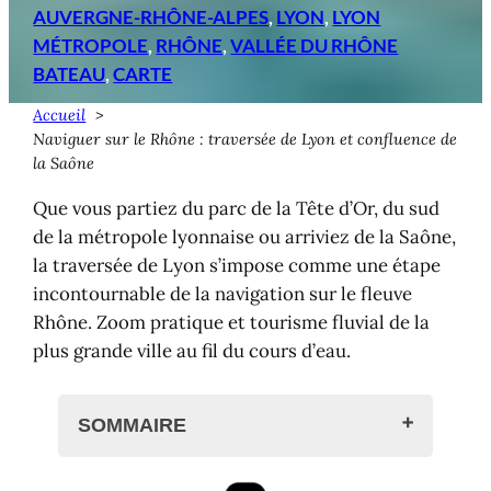
AUVERGNE-RHÔNE-ALPES
, 
LYON
, 
LYON
MÉTROPOLE
, 
RHÔNE
, 
VALLÉE DU RHÔNE
BATEAU
, 
CARTE
Accueil
Naviguer sur le Rhône : traversée de Lyon et confluence de
la Saône
Que vous partiez du parc de la Tête d’Or, du sud
de la métropole lyonnaise ou arriviez de la Saône,
la traversée de Lyon s’impose comme une étape
incontournable de la navigation sur le fleuve
Rhône. Zoom pratique et tourisme fluvial de la
plus grande ville au fil du cours d’eau.
SOMMAIRE
Navigation fluviale à Lyon