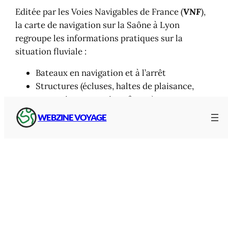
Editée par les Voies Navigables de France (
VNF
),
la carte de navigation sur la Saône à Lyon
regroupe les informations pratiques sur la
situation fluviale :
Bateaux en navigation et à l’arrêt
Structures (écluses, haltes de plaisance,
ports, sites portuaires, feux…)
Mesures (échelles, hydrométriques,
WEBZINE VOYAGE
hauteurs libres…)
Pour consulter la carte et le fil d’information
pour la navigation à Lyon, rendez-vous sur la
page dédiée de la Saône à Lyon :