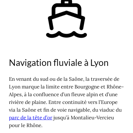
Aménagements fluviaux des berges
La Saône en amont de Lyon
Rhône et Saône à Lyon
Batellerie et cartographie
Naviguer sur la Saône à Lyon
Traversée de Lyon sur le Rhône
Naviguer à Lyon
Navigation fluviale à Lyon
Naviguer sur le Rhône, les étapes
Navigation sur le fleuve Rhône
En venant du sud ou de la Saône, la traversée de
Lyon marque la limite entre Bourgogne et Rhône-
Alpes, à la confluence d’un fleuve alpin et d’une
rivière de plaine. Entre continuité vers l’Europe
via la Saône et fin de voie navigable, du viaduc du
parc de la tête d’or
jusqu’à Montalieu-Vercieu
pour le Rhône.