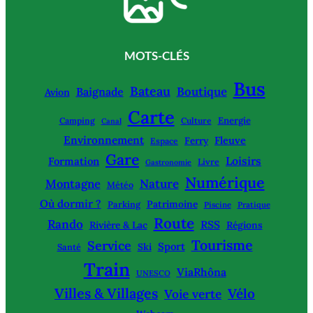
MOTS-CLÉS
Bus
Bateau
Boutique
Baignade
Avion
Carte
Energie
Camping
Culture
Canal
Environnement
Fleuve
Ferry
Espace
Gare
Loisirs
Formation
Livre
Gastronomie
Numérique
Montagne
Nature
Météo
Où dormir ?
Patrimoine
Parking
Piscine
Pratique
Route
Rando
RSS
Rivière & Lac
Régions
Tourisme
Service
Sport
Ski
Santé
Train
ViaRhôna
UNESCO
Villes & Villages
Vélo
Voie verte