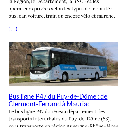
la Région, le Département, la SNCF et les
opérateurs privées selon les types de mobilité :
bus, car, voiture, train ou encore vélo et marche.
( … )
Bus ligne P47 du Puy-de-Dôme : de
Clermont-Ferrand à Mauriac
Le bus ligne P47 du réseau département des
transports interurbains du Puy-de-Dôme (63),
vous transporte en région Auvergne-Rhône-Alpes