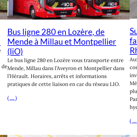
Su
Bus ligne 280 en Lozère, de
fa
)
Mende à Millau et Montpellier
R
(liO)
e
Aux
Le bus ligne 280 en Lozère vous transporte entre
s de
con
Mende, Millau dans l’Aveyron et Montpellier dans
inv
l’Hérault. Horaires, arrêts et informations
Méd
pratiques de cette liaison en car du réseau LIO.
plu
( … )
Par
hy
( …