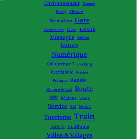
Environnement
Espace
Fleuve
Ferry
Gare
Formation
Loisirs
Livre
Gastronomie
Montagne
Météo
Nature
Numérique
Où dormir ?
Parking
Patrimoine
Piscine
Rando
Pratique
Route
Rivière & Lac
RSS
Régions
Santé
Service
Sport
Ski
Train
Tourisme
ViaRhôna
UNESCO
Villes & Villages