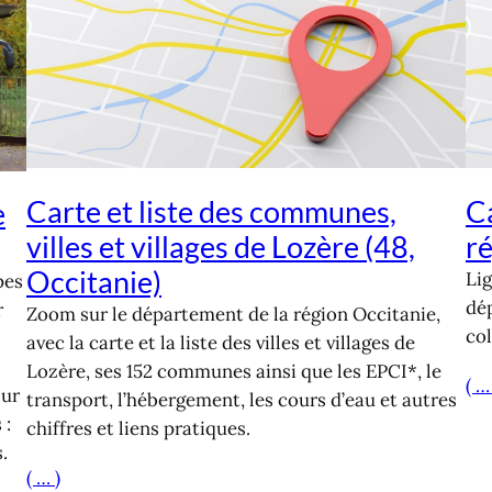
Carte et liste des communes,
Ca
e
villes et villages de Lozère (48,
ré
Occitanie)
Lig
pes
dé
r
Zoom sur le département de la région Occitanie,
col
avec la carte et la liste des villes et villages de
Lozère, ses 152 communes ainsi que les EPCI*, le
( …
Sur
transport, l’hébergement, les cours d’eau et autres
 :
chiffres et liens pratiques.
.
( … )