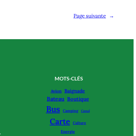
Page suivante
→
MOTS-CLÉS
Baignade
Avion
Bateau
Boutique
Bus
Camping
Canal
Carte
Culture
Energie
X