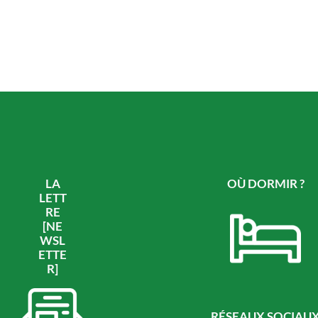
LA
OÙ DORMIR ?
LETT
RE
[NE
WSL
ETTE
R]
RÉSEAUX SOCIAU