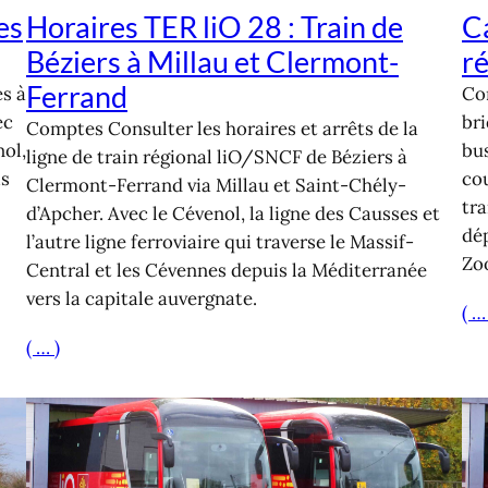
es
Horaires TER liO 28 : Train de
Ca
Béziers à Millau et Clermont-
r
Ferrand
es à
Co
ec
br
Comptes Consulter les horaires et arrêts de la
nol,
bus
ligne de train régional liO/SNCF de Béziers à
is
cou
Clermont-Ferrand via Millau et Saint-Chély-
tr
d’Apcher. Avec le Cévenol, la ligne des Causses et
dé
l’autre ligne ferroviaire qui traverse le Massif-
Zoo
Central et les Cévennes depuis la Méditerranée
vers la capitale auvergnate.
( …
( … )