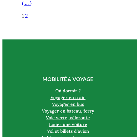
( … )
1
2
MOBILITÉ & VOYAGE
Où dormir ?
Voyager en train
Voyager en bus
Voyager en bateau, ferry
Voie verte, véloroute
Louer une voiture
Vol et billets d’avion