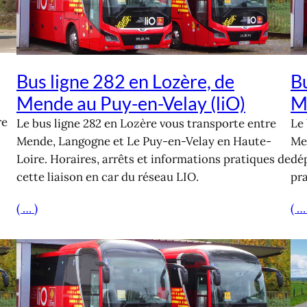
Bus ligne 282 en Lozère, de
Bu
Mende au Puy-en-Velay (liO)
Me
re
Le bus ligne 282 en Lozère vous transporte entre
Le 
Mende, Langogne et Le Puy-en-Velay en Haute-
Men
Loire. Horaires, arrêts et informations pratiques de
dép
cette liaison en car du réseau LIO.
pra
( … )
( …