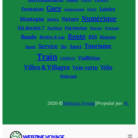
Gare
Loisirs
Formation
Livre
Gastronomie
Numérique
Montagne
Nature
Météo
Où dormir ?
Patrimoine
Parking
Piscine
Pratique
Route
Rando
RSS
Rivière & Lac
Régions
Tourisme
Service
Sport
Ski
Santé
Train
ViaRhôna
UNESCO
Villes & Villages
Vélo
Voie verte
Webcam
|
2026 ©
Webzine Voyage
Propulsé par
W.
WEBZINE VOYAGE