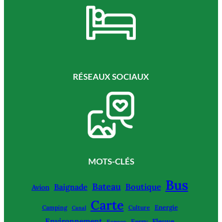
RÉSEAUX SOCIAUX
MOTS-CLÉS
Bus
Bateau
Boutique
Baignade
Avion
Carte
Energie
Camping
Culture
Canal
Environnement
Fleuve
Ferry
Espace