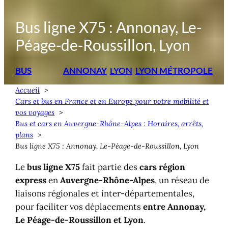
Bus ligne X75 : Annonay, Le-
Péage-de-Roussillon, Lyon
BUS
ANNONAY
LYON
LYON MÉTROPOLE
Accueil
Cars et bus en France et en Europe pour votre mobilité et
vos voyages
Bus et cars en Auvergne-Rhône-Alpes : Horaires, arrêts,
plans
Bus ligne X75 : Annonay, Le-Péage-de-Roussillon, Lyon
Le
bus ligne X75
fait partie des
cars région
express
en
Auvergne-Rhône-Alpes
, un réseau de
liaisons régionales et inter-départementales,
pour faciliter vos déplacements
entre Annonay,
Le Péage-de-Roussillon et Lyon
.