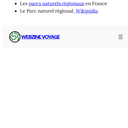
Les
parcs naturels régionaux
en France
Le Parc naturel régional,
Wikipédia
Articles à découvrir
WEBZINE VOYAGE
Sations et domaines nordiques du Pilat :
Raquettes, luge et ski depuis l’Ardèche et la Loire