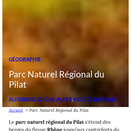
GÉOGRAPHIE
Parc Naturel Régional du
Pilat
AUVERGNE-RHÔNE-ALPES
, 
MONTS-DU-PILAT
Accueil
Parc Naturel Régional du Pilat
Le
parc naturel régional du Pilat
s’étend des
berges du fleuve
Rhône
jusqu’aux contreforts du