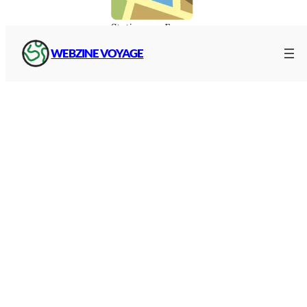
Stations en France
WEBZINE VOYAGE
En
hiver
pour la neige et le ski, en
été
pour la fraîcheur
et
toute l’année
pour le plaisir de l’altitude, trouvez ici
votre
location en montagne
dans toutes les stations et
aux meilleurs tarifs :
Séjours Montagne
VVF Montagne