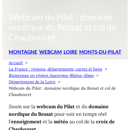
Webcam du Pilat : domaine
nordique du Bessat et col de
Chaubouret
MONTAGNE
WEBCAM
LOIRE
MONTS-DU-PILAT
Accueil
La France : régions, départements, cartes et liens
Bienvenue en région Auvergne-Rhône-Alpes
Département de la Loire
Webcam du Pilat : domaine nordique du Bessat et col de
Chaubouret
Zoom sur la
webcam du Pilat
et du
domaine
nordique du Bessat
pour voir en temps réel
l’
enneigement
et la
météo
au col de la
croix de
Chaubouret
.