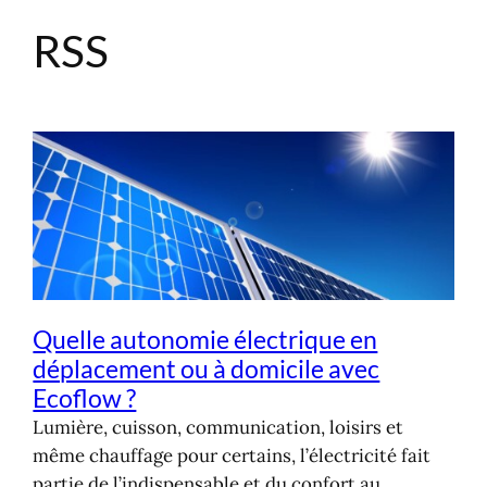
RSS
Aller
au
contenu
Quelle autonomie électrique en
déplacement ou à domicile avec
Ecoflow ?
Lumière, cuisson, communication, loisirs et
même chauffage pour certains, l’électricité fait
partie de l’indispensable et du confort au