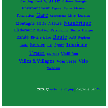
Carte
Energie
Camping
Culture
Canal
Environnement
Fleuve
Ferry
Espace
Gare
Loisirs
Formation
Livre
Gastronomie
Numérique
Montagne
Nature
Météo
Où dormir ?
Patrimoine
Parking
Piscine
Pratique
Route
Rando
RSS
Rivière & Lac
Régions
Tourisme
Service
Sport
Ski
Santé
Train
ViaRhôna
UNESCO
Villes & Villages
Vélo
Voie verte
Webcam
|
2026 ©
Webzine Voyage
Propulsé par
W.