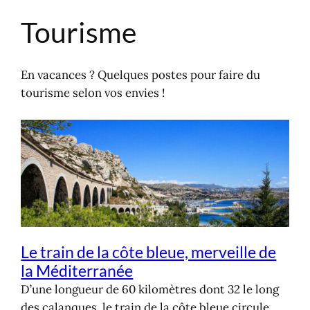
Tourisme
Aller
au
contenu
En vacances ? Quelques postes pour faire du
tourisme selon vos envies !
Le train de la côte bleue, merveille de
la Méditerranée
D’une longueur de 60 kilomètres dont 32 le long
des calanques, le train de la côte bleue circule