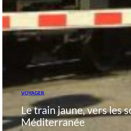
VOYAGER
Le train jaune, vers le
Méditerranée