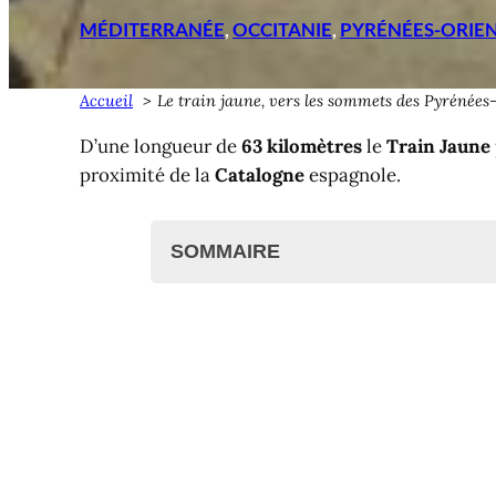
MÉDITERRANÉE
, 
OCCITANIE
, 
PYRÉNÉES-ORIE
Accueil
Le train jaune, vers les sommets des Pyrénées
D’une longueur de
63 kilomètres
le
Train Jaune
proximité de la
Catalogne
espagnole.
SOMMAIRE
Zoom sur le Train Jaune de Cerdag
Présentation en vidéo
Au départ, Villefranche-de-Confle
21 gares au fil de la vallée de l
Des espaces naturels uniques
Une somme d'ouvrages d'arts
Le Train Jaune, côté pratique