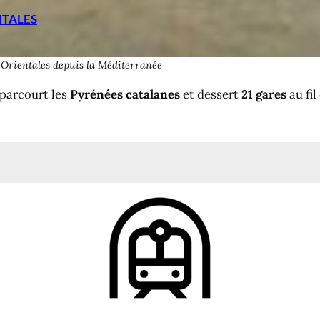
NTALES
-Orientales depuis la Méditerranée
parcourt les
Pyrénées catalanes
et dessert
21 gares
au fil
ne
nt
a Têt