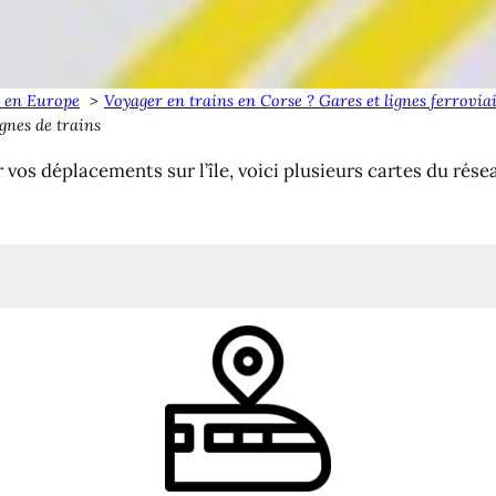
t en Europe
Voyager en trains en Corse ? Gares et lignes ferroviair
ignes de trains
vos déplacements sur l’île, voici plusieurs cartes du résea
rse
se