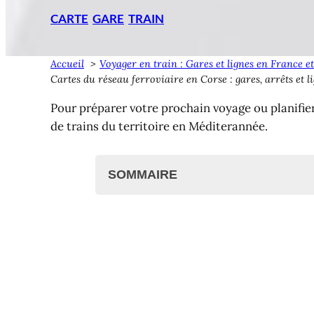
CARTE
GARE
TRAIN
Accueil
Voyager en train : Gares et lignes en France e
Cartes du réseau ferroviaire en Corse : gares, arrêts et l
Pour préparer votre prochain voyage ou planifier 
de trains du territoire en Méditerannée.
SOMMAIRE
Cartes du réseau ferroviaire en Co
Carte globale du train en Cor
Carte interactive
Cartes des trains par ligne