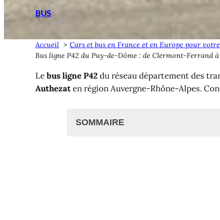
BUS
Accueil
Cars et bus en France et en Europe pour votre
Bus ligne P42 du Puy-de-Dôme : de Clermont-Ferrand à
Le
bus ligne P42
du réseau département des tra
Authezat
en région Auvergne-Rhône-Alpes. Consul
SOMMAIRE
Bus ligne P42 du Puy-de-Dôme
Bus P42 : Authezat, Veyre, C
Bus ligne P42 : Horaires et arr
Bus grandes lignes
Bienvenue dans le Puy-de-Dôme !