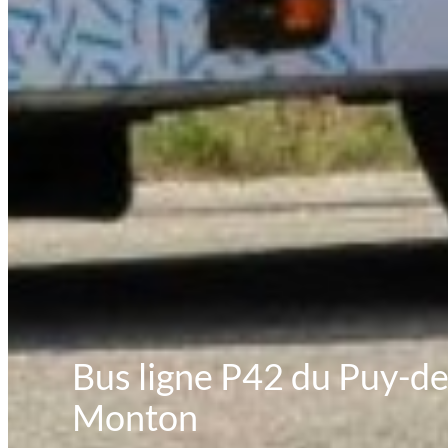
Bus ligne P42 du Puy-d
Monton