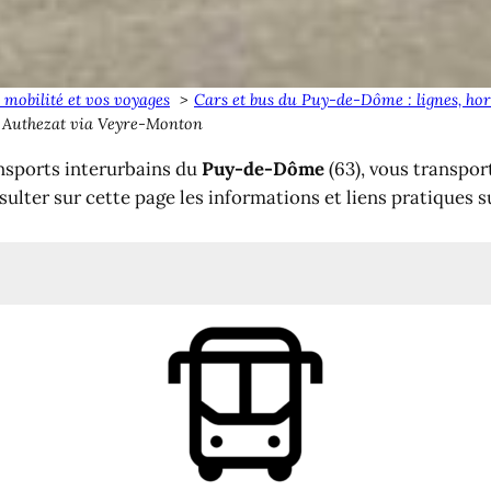
 mobilité et vos voyages
Cars et bus du Puy-de-Dôme : lignes, hor
 Authezat via Veyre-Monton
nsports interurbains du
Puy-de-Dôme
(63), vous transpor
ter sur cette page les informations et liens pratiques s
lermont-Ferrand
êts