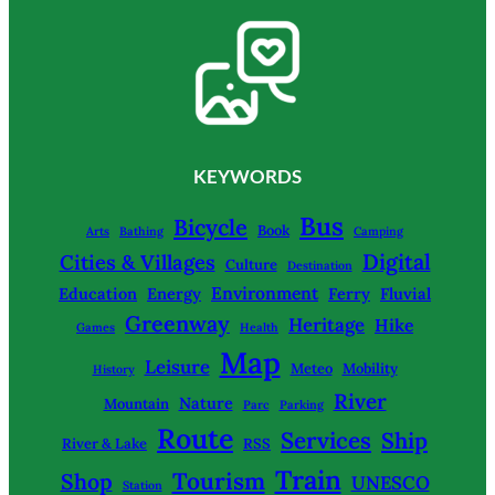
KEYWORDS
Bus
Bicycle
Book
Arts
Bathing
Camping
Digital
Cities & Villages
Culture
Destination
Environment
Education
Energy
Ferry
Fluvial
Greenway
Heritage
Hike
Games
Health
Map
Leisure
Meteo
Mobility
History
River
Nature
Mountain
Parc
Parking
Route
Services
Ship
River & Lake
RSS
Train
Tourism
Shop
UNESCO
Station