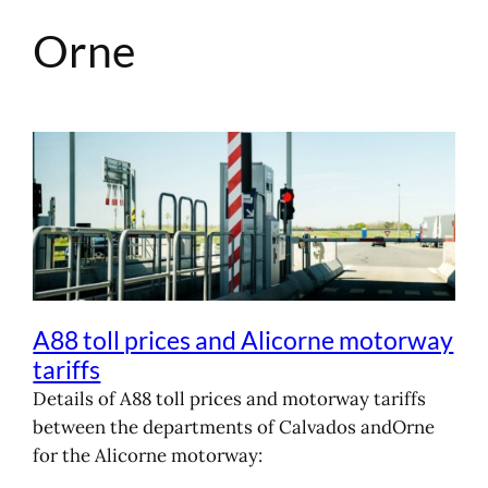
Orne
Skip
to
content
A88 toll prices and Alicorne motorway
tariffs
Details of A88 toll prices and motorway tariffs
between the departments of Calvados andOrne
for the Alicorne motorway: