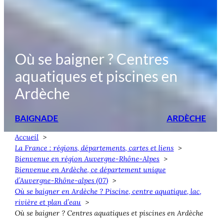
Où se baigner ? Centres
aquatiques et piscines en
Ardèche
BAIGNADE
ARDÈCHE
Accueil
La France : régions, départements, cartes et liens
Bienvenue en région Auvergne-Rhône-Alpes
Bienvenue en Ardèche, ce département unique
d’Auvergne-Rhône-alpes (07)
Où se baigner en Ardèche ? Piscine, centre aquatique, lac,
rivière et plan d’eau
Où se baigner ? Centres aquatiques et piscines en Ardèche