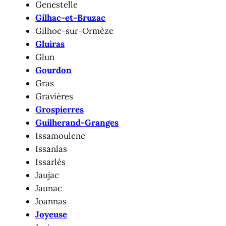
Genestelle
Gilhac-et-Bruzac
Gilhoc-sur-Ormèze
Gluiras
Glun
Gourdon
Gras
Gravières
Grospierres
Guilherand-Granges
Issamoulenc
Issanlas
Issarlès
Jaujac
Jaunac
Joannas
Joyeuse