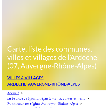
Carte, liste des communes,
villes et villages de l’Ardèche
(07, Auvergne-Rhône-Alpes)
VILLES & VILLAGES
ARDÈCHE
AUVERGNE-RHÔNE-ALPES
Accueil
La France : régions, départements, cartes et liens
Bienvenue en région Auvergne-Rhône-Alpes