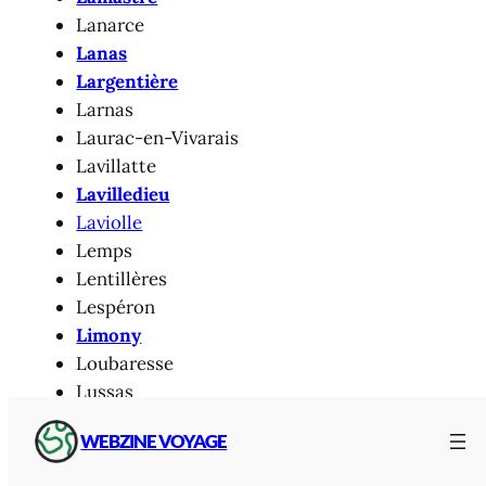
Lanarce
Lanas
Largentière
Larnas
Laurac-en-Vivarais
Lavillatte
Lavilledieu
Laviolle
Lemps
Lentillères
Lespéron
Limony
Loubaresse
Lussas
Lyas
WEBZINE VOYAGE
Malarce-sur-la-Thines
Malbosc