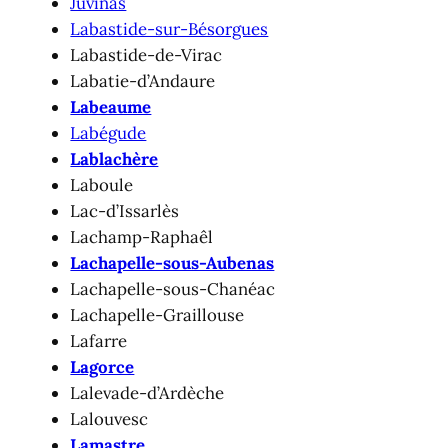
Juvinas
Labastide-sur-Bésorgues
Labastide-de-Virac
Labatie-d’Andaure
Labeaume
Labégude
Lablachère
Laboule
Lac-d’Issarlès
Lachamp-Raphaêl
Lachapelle-sous-Aubenas
Lachapelle-sous-Chanéac
Lachapelle-Graillouse
Lafarre
Lagorce
Lalevade-d’Ardèche
Lalouvesc
Lamastre