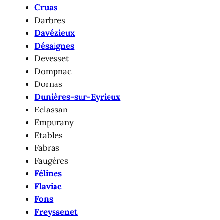
Cruas
Darbres
Davézieux
Désaignes
Devesset
Dompnac
Dornas
Dunières-sur-Eyrieux
Eclassan
Empurany
Etables
Fabras
Faugères
Félines
Flaviac
Fons
Freyssenet