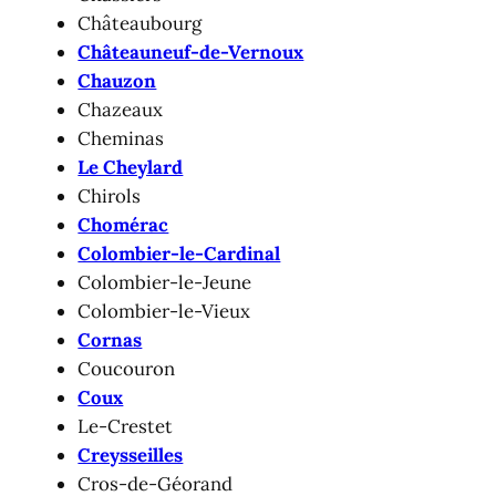
Châteaubourg
Châteauneuf-de-Vernoux
Chauzon
Chazeaux
Cheminas
Le Cheylard
Chirols
Chomérac
Colombier-le-Cardinal
Colombier-le-Jeune
Colombier-le-Vieux
Cornas
Coucouron
Coux
Le-Crestet
Creysseilles
Cros-de-Géorand