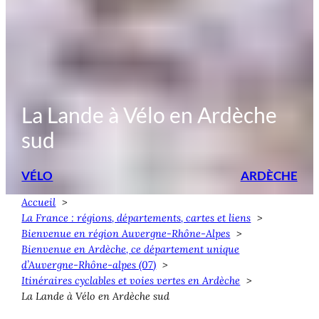
La Lande à Vélo en Ardèche
sud
VÉLO
ARDÈCHE
Accueil
La France : régions, départements, cartes et liens
Bienvenue en région Auvergne-Rhône-Alpes
Bienvenue en Ardèche, ce département unique
d’Auvergne-Rhône-alpes (07)
Itinéraires cyclables et voies vertes en Ardèche
La Lande à Vélo en Ardèche sud