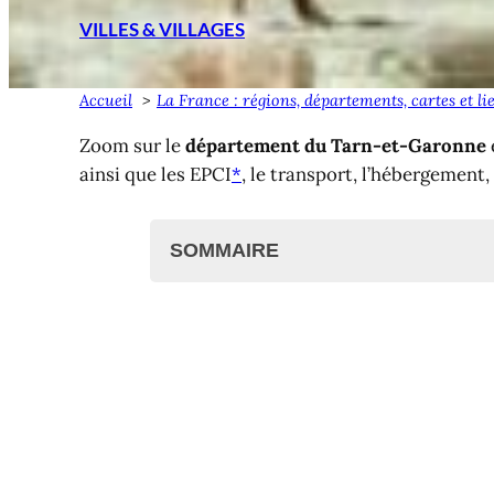
VILLES & VILLAGES
Accueil
La France : régions, départements, cartes et li
Zoom sur le
département du Tarn-et-Garonne
ainsi que les EPCI
*
, le transport, l’hébergement,
SOMMAIRE
Villes et villages du Tarn-et-Garon
Liste des communes
La Poste et code postal
Agglomérations et communau
Cartes des communes du Tar
Transport dans le Tarn-et-Garonn
Cours d’eau tarn-garonnais