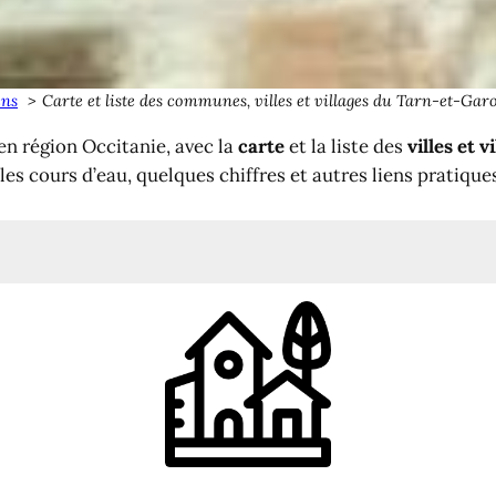
ens
Carte et liste des communes, villes et villages du Tarn-et-Gar
en région Occitanie, avec la
carte
et la liste des
villes et 
 les cours d’eau, quelques chiffres et autres liens pratique
ne (82)
té de communes dans le Tarn-et-Garonne
n-et-Garonne
e