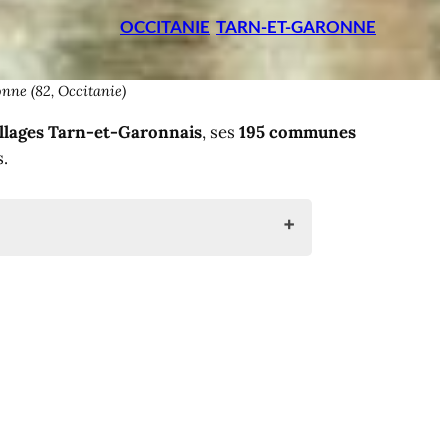
OCCITANIE
TARN-ET-GARONNE
onne (82, Occitanie)
villages Tarn-et-Garonnais
, ses
195 communes
s.