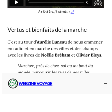
Art&Graft studio
↗
Vertus et bienfaits de la marche
C’est au tour d’
Aurélie Luneau
de nous emmener
en radio et en marche des villes et des champs
avec les livres de
Noëlle Bréham
et
Olivier Bleys
.
Marcher, près de chez-soi ou au bout du
monde, parcourir les rues de nos villes
ou s’échapper dans des espaces aux
WEBZINE VOYAGE
horizons plus dégagés ; avancer pas
après pas, poussé par un irrépressible
besoin d’arpenter la terre et ses
paysages.