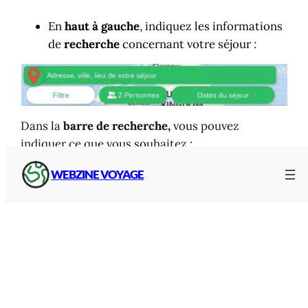
En
haut à gauche
, indiquez les informations
de
recherche
concernant votre séjour
:
Dans la
barre de recherche,
vous pouvez
indiquer ce que vous souhaitez :
Adresse, ville ou village, pays mais aussi le
WEBZINE VOYAGE
département, la région ou encore le site
touristique désiré. Une suggestion s’affiche au fur
et à mesure de l’écriture de votre recherche.
Filtres
Ajouter des filtres :
budget
par nuit,
type
de