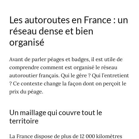
Le flux libre : la fin des barrières
Les péages et le télépéage : comment
Les autoroutes en France : un
ça fonctionne ?
Pourquoi paye-t-on sur
réseau dense et bien
l'autoroute ?
organisé
Le péage classique : trois façons
de payer
Le télépéage : le principe en clair
Avant de parler péages et badges, il est utile de
Utiliser son badge en Europe : ce
comprendre comment est organisé le réseau
qu'il faut vérifier
autoroutier français. Qui le gère ? Qui l’entretient
Comment souscrire en pratique ?
? Ce contexte change la façon dont on perçoit le
Formule à la carte ou forfait
prix du péage.
annuel : que choisir ?
L'offre particulier ou entreprise
Un maillage qui couvre tout le
territoire
La France dispose de plus de 12 000 kilomètres