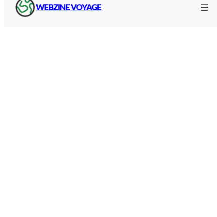
marquage au sol, éclairage)
WEBZINE VOYAGE
Les améliorations : élargissement des voies,
sécurisation des tunnels, modernisation des
aires.
Le montant varie selon le type de véhicule. Une
moto, une voiture, un camping-car ou un poids
lourd ne paient pas le même tarif. Les véhicules
sont classés en catégories, et les prix sont révisés
er
à la hausse chaque année, généralement le 1
février.
Le péage classique : trois façons de
payer
Dans une gare de péage traditionnelle, vous avez
trois options :